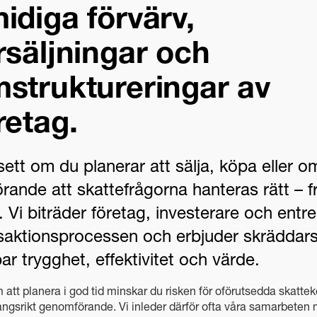
idiga förvärv,
rsäljningar och
struktureringar av
retag.
ett om du planerar att sälja, köpa eller om
rande att skattefrågorna hanteras rätt – frå
r. Vi biträder företag, investerare och en
saktionsprocessen och erbjuder skräddar
ar trygghet, effektivitet och värde.
att planera i god tid minskar du risken för oförutsedda skattek
ngsrikt genomförande. Vi inleder därför ofta våra samarbeten