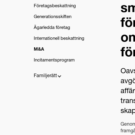
sm
Företagsbeskattning
Generationsskiften
fö
Ägarledda företag
om
Internationell beskattning
fö
M&A
Incitamentsprogram
Oavs
Familjerätt
avgö
affä
tran
skap
Genom 
framgå