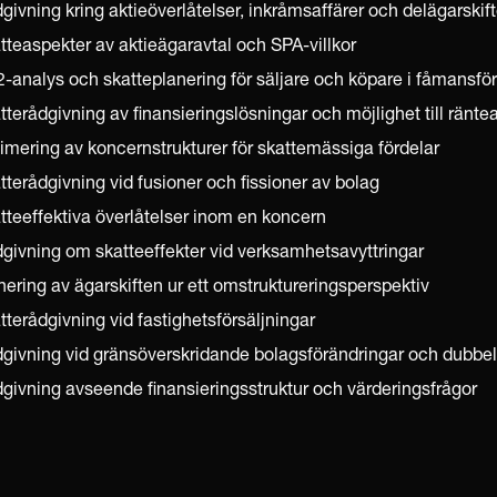
givning kring aktieöverlåtelser, inkråmsaffärer och delägarskif
tteaspekter av aktieägaravtal och SPA-villkor
2-analys och skatteplanering för säljare och köpare i fåmansfö
tterådgivning av finansieringslösningar och möjlighet till ränte
imering av koncernstrukturer för skattemässiga fördelar
tterådgivning vid fusioner och fissioner av bolag
tteeffektiva överlåtelser inom en koncern
givning om skatteeffekter vid verksamhetsavyttringar
nering av ägarskiften ur ett omstruktureringsperspektiv
tterådgivning vid fastighetsförsäljningar
givning vid gränsöverskridande bolagsförändringar och dubbe
givning avseende finansieringsstruktur och värderingsfrågor