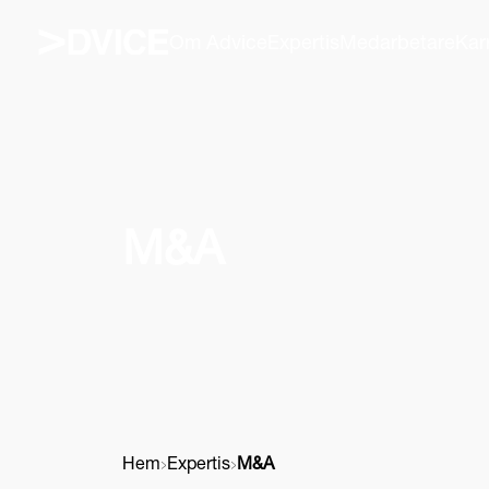
Om Advice
Expertis
Medarbetare
Kar
M&A
Hem
Expertis
M&A