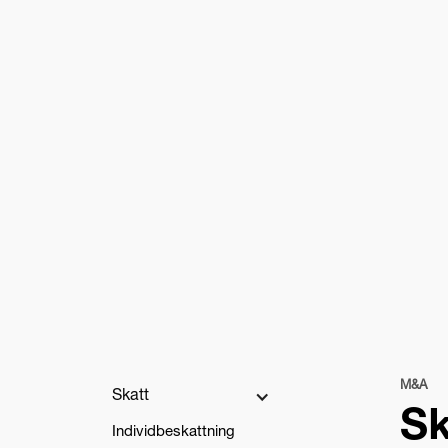
M&A
Skatt
Sk
Individbeskattning