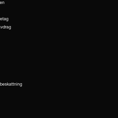
ten
retag
avdrag
lbeskattning