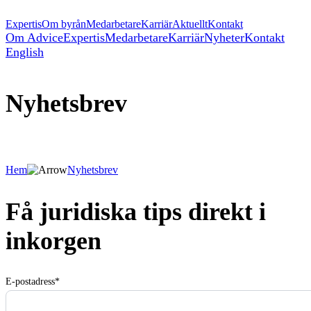
Expertis
Om byrån
Medarbetare
Karriär
Aktuellt
Kontakt
Om Advice
Expertis
Medarbetare
Karriär
Nyheter
Kontakt
English
Nyhetsbrev
Hem
Nyhetsbrev
Få juridiska tips direkt i
inkorgen
E-postadress
*