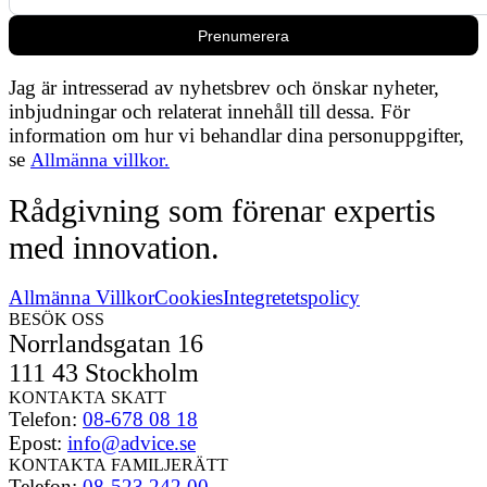
Prenumerera
Jag är intresserad av nyhetsbrev och önskar nyheter,
inbjudningar och relaterat innehåll till dessa. För
information om hur vi behandlar dina personuppgifter,
se
Allmänna villkor.
Rådgivning som förenar expertis
med innovation.
Allmänna Villkor
Cookies
Integretetspolicy
BESÖK OSS
Norrlandsgatan 16
111 43 Stockholm
KONTAKTA SKATT
Telefon:
08-678 08 18
Epost:
info@advice.se
KONTAKTA FAMILJERÄTT
Telefon:
08-523 242 00