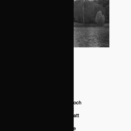
February 9, 2026
Enklare att
nyttja svensk
expertskatt
Vid anställning av utländsk
personal som experter, forskare och
andra nyckelpersoner av svensk
arbetsgivare finns det möjlighet att
ansöka om expertskatt, vilket
innebär en skattelättnad för både