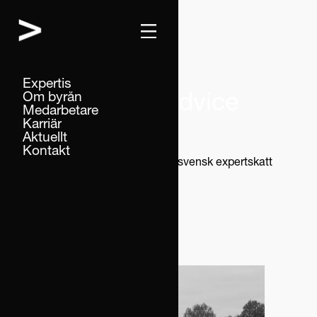
Expertis
Om byrån
Nyheter från Advice
Medarbetare
Karriär
Aktuellt
Kontakt
Hem
Nyheter
Enklare att nyttja svensk expertskatt