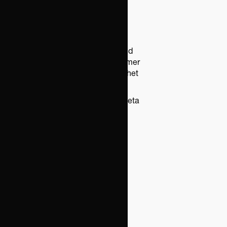
Advice.
Båda har tidigare arbetat med
deklarationer hos oss under två
säsonger, och har nu nyligen
avslutat sina juristutbildningar vid
Uppsala Universitet. Vilma kommer
dessutom med värdefull erfarenhet
från Skatteverket.
Paula och Vilma kommer att arbeta
som Skatterådgivare på Advice
Skatt. Så kul att ha er med på
heltid!
Published by
Maja Nilsson
Juristassistent