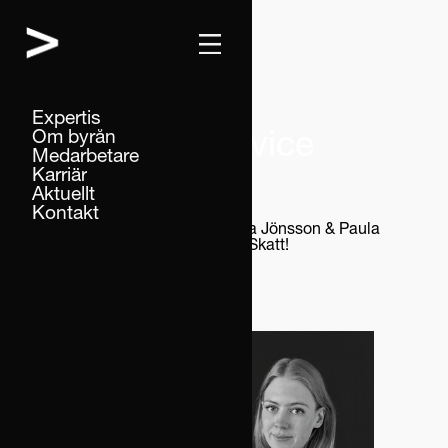
Expertis
Om byrån
News from Advice
Medarbetare
Karriär
Aktuellt
Kontakt
Vi välkomnar Vilma Jönsson & Paula
Home
News
Kahlén till Advice Skatt!