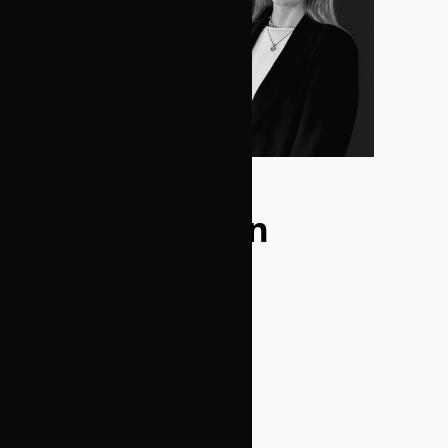
September 10, 2025
Vi välkomnar
Vilma Jönsson
& Paula
Kahlén till
Advice Skatt!
Vi är glada att hälsa Paula och
Vilma välkomna till vårt team på