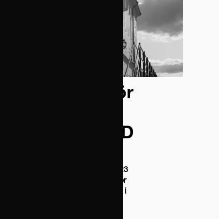
November 21, 2025
Presumtion för
beskattning
prövad av HFD
Högsta förvaltningsdomstolen
(HFD) har i mål nr 6107—6109-23
samt 6110-23 funnit att grund för
beskattning av huvudaktieägare i
ett fåmansföretag saknats vid
utbetalningar utan underlag då