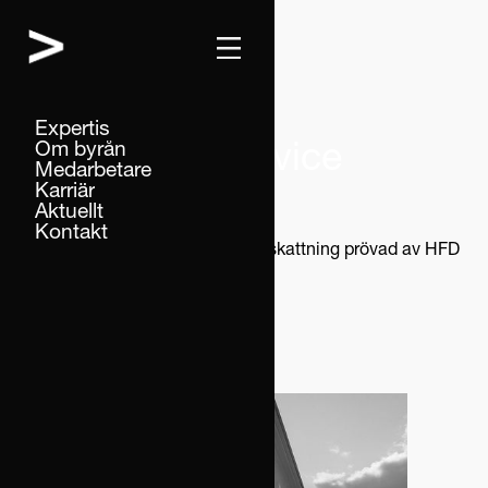
Expertis
Om byrån
News from Advice
Medarbetare
Karriär
Aktuellt
Kontakt
Home
News
Presumtion för beskattning prövad av HFD