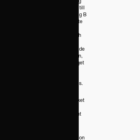
utgjorde en form av återbetalning
av förskottet genom betalningar till
mottagare som anvisats av Bolag B
– var trovärdiga. Det framkom inte
heller några kopplingar mellan
mottagarna av betalningarna och
huvudaktieägaren. Det ansågs
därmed utrett att medlen inte hade
disponerats av huvudaktieägaren,
varmed beslutet att påföra bolaget
arbetsgivaravgifter, och
huvudaktieägaren inkomstskatt,
samt skattetilläggen undanröjdes.
Avgörandena tydliggör att
bevisbördan ligger på Skatteverket
och att presumtionen inte får
upprätthållas när ägaren inte rent
faktiskt förfogat över de aktuella
medlen.
Skriven av Johan Elveland och Jon