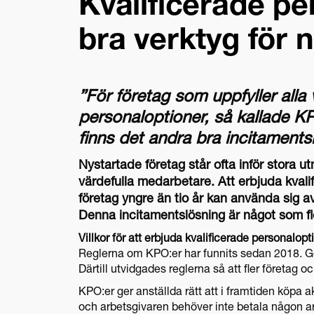
Kvalificerade pe
bra verktyg för 
”För företag som uppfyller alla v
personaloptioner, så kallade KP
finns det andra bra incitaments
Nystartade företag står ofta inför stora u
värdefulla medarbetare. Att erbjuda kvali
företag yngre än tio år kan använda sig av
Denna incitamentslösning är något som fle
Villkor för att erbjuda kvalificerade personalopt
Reglerna om KPO:er har funnits sedan 2018. G
Därtill utvidgades reglerna så att fler företag 
KPO:er ger anställda rätt att i framtiden köpa ak
och arbetsgivaren behöver inte betala någon arb