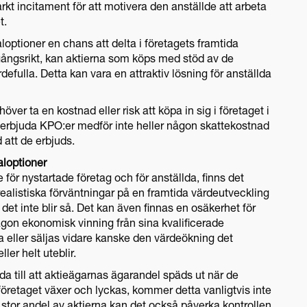
rkt incitament för att motivera den anställde att arbeta
t.
loptioner en chans att delta i företagets framtida
gångsrikt, kan aktierna som köps med stöd av de
efulla. Detta kan vara en attraktiv lösning för anställda
höver ta en kostnad eller risk att köpa in sig i företaget i
erbjuda KPO:er medför inte heller någon skattekostnad
 att de erbjuds.
aloptioner
för nystartade företag och för anställda, finns det
ealistiska förväntningar på en framtida värdeutveckling
 det inte blir så. Det kan även finnas en osäkerhet för
gon ekonomisk vinning från sina kvalificerade
a eller säljas vidare kanske den värdeökning det
ler helt uteblir.
da till att aktieägarnas ägarandel späds ut när de
företaget växer och lyckas, kommer detta vanligtvis inte