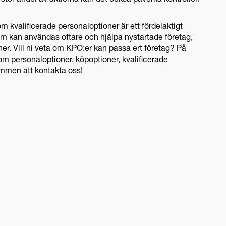
r stor andel av aktierna kan det också påverka kontrollen
m kvalificerade personaloptioner är ett fördelaktigt
om kan användas oftare och hjälpa nystartade företag,
ner. Vill ni veta om KPO:er kan passa ert företag? På
om personaloptioner, köpoptioner, kvalificerade
mmen att kontakta oss!