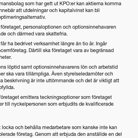
fåmansbolag som har gett ut KPO:er kan aktierna komma
nnebär att utdelningar och kapitalvinst kan bli
ptimeringsalternativ.
e företaget, personaloptionen och optionsinnehavaren
ade och därmed vara skattefria.
e får ha bedrivet verksamhet längre än tio år. Ingår
ncernföretag. Därtill ska företaget vara av begränsad
heter.
ens löptid samt optionsinnehavarens lön och arbetstid
ner ska vara tillämpliga. Även styrelseledamöter och
 beskrivning är inte uttömmande och det är viktigt att
pfyllda.
öretaget emittera teckningsoptioner som företaget
ier till nyckelpersonen som erbjudits de kvalificerade
 att locka och behålla medarbetare som kanske inte kan
lerade företag. Genom att erbjuda den anställde en del