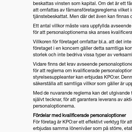
beskattas vinsten som kapital. Om det är ett 
att omfattas av fåmansföretagsreglerna vilket i
tjänstebeskattat. Men där det även kan finnas o
Ett antal villkor måste vara uppfyllda avseend
för att personaloptionerna ska anses kvalificer
Villkoren för företaget omfattar bl.a. att det int
företaget i en koncern gäller detta samtliga ko
storlek och inte bedriva vissa typer av verksam
Vidare finns det krav avseende personaloption
för att reglerna om kvalificerade personaloptio
styrelsesuppleanter kan erbjudas KPO:er. Denna
säkerställa att samtliga villkor som gäller är up
Med de nuvarande reglerna kan det utgivande f
självt tecknar, för att garantera leverans av akt
personaloptionerna.
Fördelar med kvalificerade personaloptioner
För företag är KPO:er ett effektivt verktyg för
erbjudas samma lönenivåer som på större, etab