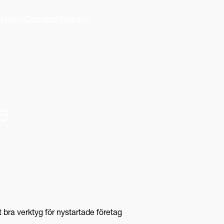
s
News
Contact
Swedish
e
 bra verktyg för nystartade företag