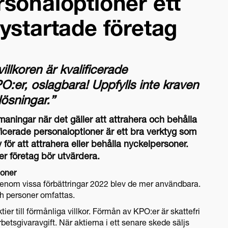
rsonaloptioner ett
nystartade företag
illkoren är kvalificerade
O:er, oslagbara! Uppfylls inte kraven
lösningar.”
tmaningar när det gäller att attrahera och behålla
ficerade personaloptioner är ett bra verktyg som
 för att attrahera eller behålla nyckelpersoner.
r företag bör utvärdera.
ioner
enom vissa förbättringar 2022 blev de mer användbara.
och personer omfattas.
tier till förmånliga villkor. Förmån av KPO:er är skattefri
etsgivaravgift. När aktierna i ett senare skede säljs