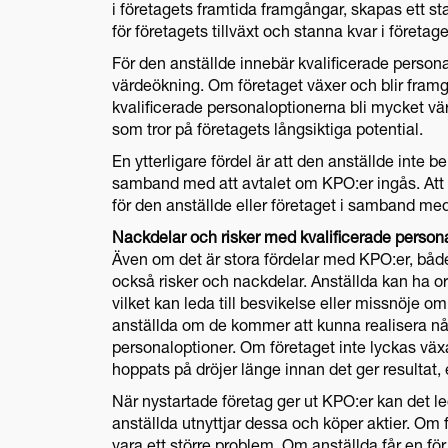
i företagets framtida framgångar, skapas ett sta
för företagets tillväxt och stanna kvar i företage
För den anställde innebär kvalificerade persona
värdeökning. Om företaget växer och blir fram
kvalificerade personaloptionerna bli mycket värd
som tror på företagets långsiktiga potential.
En ytterligare fördel är att den anställde inte be
samband med att avtalet om KPO:er ingås. Att 
för den anställde eller företaget i samband med
Nackdelar och risker med kvalificerade person
Även om det är stora fördelar med KPO:er, både 
också risker och nackdelar. Anställda kan ha or
vilket kan leda till besvikelse eller missnöje om
anställda om de kommer att kunna realisera nå
personaloptioner. Om företaget inte lyckas väx
hoppats på dröjer länge innan det ger resultat, el
När nystartade företag ger ut KPO:er kan det le
anställda utnyttjar dessa och köper aktier. Om 