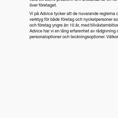
vara ett större problem. Om anställda får en fö
över företaget.
Vi på Advice tycker att de nuvarande reglerna o
verktyg för både företag och nyckelpersoner s
och företag yngre än 10 år, med tillväxtambitio
Advice har vi en lång erfarenhet av rådgivning 
personaloptioner och teckningsoptioner. Välko